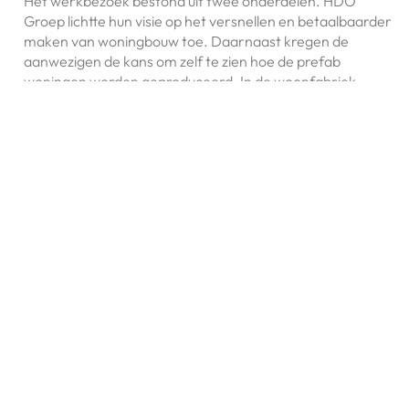
Het werkbezoek bestond uit twee onderdelen. HDO
Groep lichtte hun visie op het versnellen en betaalbaarder
maken van woningbouw toe. Daarnaast kregen de
aanwezigen de kans om zelf te zien hoe de prefab
woningen worden geproduceerd. In de woonfabriek
worden compleet afgewerkte woningen modulair
geproduceerd; efficiënt, duurzaam en met hoge snelheid.
Volgens HDO Groep valt er juist veel winst te behalen
wanneer beleid en bouwpraktijk beter op elkaar
aansluiten. Tijdens het bezoek werden daarvan concrete
voorbeelden gegeven.
“Een werkbezoek als dit laat zien waar beleid en praktijk
elkaar versterken, en waar de aansluiting nog beter kan,”
zegt Frank Wassenberg, Senior Projectleider van
Platform31. Platform31 ondersteunt steden en regio’s bij
het aanpakken van complexe maatschappelijke
vraagstukken. Door bestuurders, beleidsmakers en
professionals samen te brengen, creëert Platform31 een
plek waar kennis wordt gedeeld. Daarnaast verbinden zij
inzichten uit beleid, praktijk en onderzoek. Op die manier